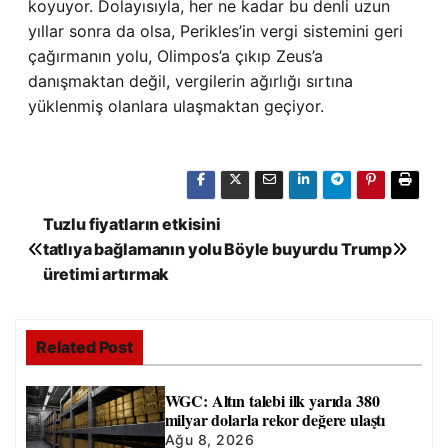
koyuyor. Dolayısıyla, her ne kadar bu denli uzun
yıllar sonra da olsa, Perikles’in vergi sistemini geri
çağırmanın yolu, Olimpos’a çıkıp Zeus’a
danışmaktan değil, vergilerin ağırlığı sırtına
yüklenmiş olanlara ulaşmaktan geçiyor.
Y
Tuzlu fiyatların etkisini
tatlıya bağlamanın yolu
Böyle buyurdu Trump
a
üretimi artırmak
z
ı
Related Post
g
WGC: Altın talebi ilk yarıda 380
e
milyar dolarla rekor değere ulaştı
Ağu 8, 2026