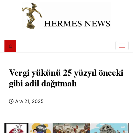
S
k
i
p
t
o
c
o
n
Vergi yükünü 25 yüzyıl önceki
t
e
gibi adil dağıtmalı
n
t
Ara 21, 2025