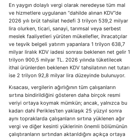
En yaygın dolaylı vergi ola­rak neredeyse tüm mal
ve hiz­metlere uygulanan “dahilde alınan KDV”de
2026 yılı brüt tahsilat hedefi 3 trilyon 539,2 milyar
lira olurken, ticari, sa­nayi, tarımsal veya serbest
meslek faaliyetleri yürüten mükellefler, ihracatçılar
ve teşvik belgeli yatırım yapan­lara 1 trilyon 638,7
milyar li­ralık KDV iadesi sonrası bek­lenen net gelir 1
trilyon 900,5 milyar TL. 2026 yılında tüke­tilecek
ithal ürünlerden bek­lenen KDV tahsilatının net tu­tarı
ise 2 trilyon 92,8 milyar li­ra düzeyinde bulunuyor.
Kısacası, vergilerin ağırlığının tüm çalışanların
sırtına bindirildiğini gösteren daha birçok resmi
veriyi ortaya koymak mümkün; ancak, yalnızca bu
kadarı dahi Perikles’ten yaklaşık 25 yüzyıl sonra
aynı topraklarda çalışanların sırtına yüklenen ağır
vergi ve diğer kesinti yüklerinin önemli bölümünün
çalıştıranların sırtından aktarıldığını açıkça ortaya