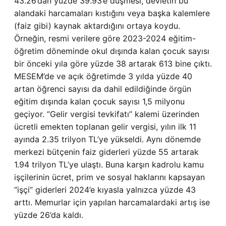
43.26’dan yüzde 39.93’e düşmesi, devletin bu
alandaki harcamaları kıstığını veya başka kalemlere
(faiz gibi) kaynak aktardığını ortaya koydu.
Örneğin, resmi verilere göre 2023-2024 eğitim-
öğretim döneminde okul dışında kalan çocuk sayısı
bir önceki yıla göre yüzde 38 artarak 613 bine çıktı.
MESEM’de ve açık öğretimde 3 yılda yüzde 40
artan öğrenci sayısı da dahil edildiğinde örgün
eğitim dışında kalan çocuk sayısı 1,5 milyonu
geçiyor. “Gelir vergisi tevkifatı” kalemi üzerinden
ücretli emekten toplanan gelir vergisi, yılın ilk 11
ayında 2.35 trilyon TL’ye yükseldi. Aynı dönemde
merkezi bütçenin faiz giderleri yüzde 55 artarak
1.94 trilyon TL’ye ulaştı. Buna karşın kadrolu kamu
işçilerinin ücret, prim ve sosyal haklarını kapsayan
“işçi” giderleri 2024’e kıyasla yalnızca yüzde 43
arttı. Memurlar için yapılan harcamalardaki artış ise
yüzde 26’da kaldı.